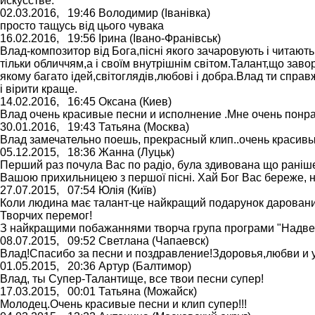
искусстве.
02.03.2016,
19:46
Володимир
(Іванівка)
просто тащусь від цього чувака
16.02.2016,
19:56
Ірина
(Івано-Франівськ)
Влад-композитор від Бога,пісні якого зачаровують і читаю
тільки обличчям,а і своїм внутрішнім світом.Талант,що зав
якому багато ідей,світоглядів,любові і добра.Влад ти справж
і вірити краще.
14.02.2016,
16:45
Оксана
(Киев)
Влад очень красивые песни и исполнение .Мне очень понра
30.01.2016,
19:43
Татьяна
(Москва)
Влад замечательно поешь, прекрасный клип..очень красивы
05.12.2015,
18:36
Жанна
(Луцьк)
Перший раз почула Вас по радіо, була здивована що раніше
Вашою прихильницею з першої пісні. Хай Бог Вас береже, н
27.07.2015,
07:54
Юлія
(Київ)
Коли людина має талант-це найкращий подарунок дарований
Творчих перемог!
З найкращими побажаннями творча група програми "Надвечір
08.07.2015,
09:52
Светлана
(Чапаевск)
Влад!Спасибо за песни и поздравление!Здоровья,любви и 
01.05.2015,
20:36
Артур
(Балтимор)
Влад, ты Супер-Талантище, все твои песни супер!
17.03.2015,
00:01
Татьяна
(Можайск)
Молодец.Очень красивые песни и клип супер!!!