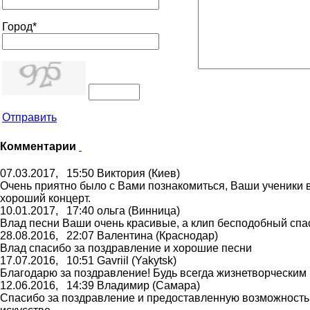
Город*
Отправить
Комментарии
07.03.2017,
15:50
Виктория
(Киев)
Очень приятно было с Вами познакомиться, Ваши ученики в
хороший концерт.
10.01.2017,
17:40
ольга
(Винница)
Влад песни Ваши очень красивые, а клип бесподобный спа
28.08.2016,
22:07
Вaлентинa
(Крaснодaр)
Влaд спaсибо зa поздрaвление и хорошие песни
17.07.2016,
10:51
Gavriil
(Yakytsk)
Благодарю за поздравление! Будь всегда жизнетворческим 
12.06.2016,
14:39
Владимир
(Самара)
Спасибо за поздравление и предоставленную возможность