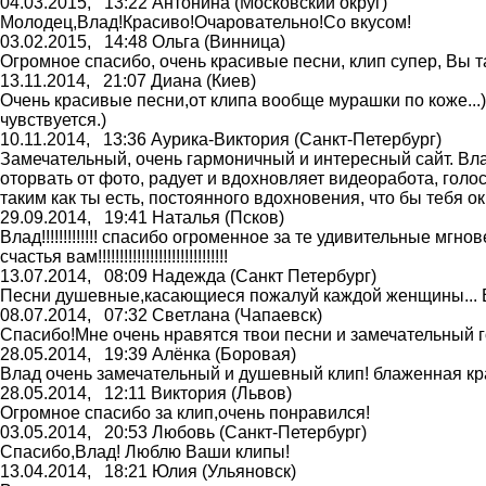
04.03.2015,
13:22
Антонина
(Московский округ)
Молодец,Влад!Красиво!Очаровательно!Со вкусом!
03.02.2015,
14:48
Ольга
(Винница)
Огромное спасибо, очень красивые песни, клип супер, Вы та
13.11.2014,
21:07
Диана
(Киев)
Очень красивые песни,от клипа вообще мурашки по коже...
чувствуется.)
10.11.2014,
13:36
Аурика-Виктория
(Санкт-Петербург)
Замечательный, очень гармоничный и интересный сайт. Влад
оторвать от фото, радует и вдохновляет видеоработа, голо
таким как ты есть, постоянного вдохновения, что бы тебя 
29.09.2014,
19:41
Наталья
(Псков)
Влад!!!!!!!!!!!!! спасибо огроменное за те удивительные м
счастья вам!!!!!!!!!!!!!!!!!!!!!!!!!!!!!!
13.07.2014,
08:09
Надежда
(Санкт Петербург)
Песни душевные,касающиеся пожалуй каждой женщины... Все
08.07.2014,
07:32
Светлана
(Чапаевск)
Спасибо!Мне очень нравятся твои песни и замечательный г
28.05.2014,
19:39
Алёнка
(Боровая)
Влад очень замечательный и душевный клип! блаженная кра
28.05.2014,
12:11
Виктория
(Львов)
Огромное спасибо за клип,очень понравился!
03.05.2014,
20:53
Любовь
(Санкт-Петербург)
Спасибо,Влад! Люблю Ваши клипы!
13.04.2014,
18:21
Юлия
(Ульяновск)