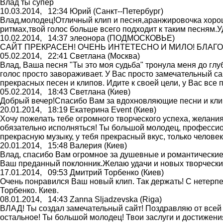
Влад ты супер
10.03.2014,
12:34
Юрий
(Санкт--Петербург)
Влад,молодец!Отличный клип и песня,аранжировочка хор
ритмах,твой голос больше всего подходит к таким песням.У
10.02.2014,
14:37
элеонора
(ПОДМОСКОВЬЕ)
САЙТ ПРЕКРАСЕН! ОЧЕНЬ ИНТЕТЕСНО И МИЛО! БЛАГО
05.02.2014,
22:41
Светлана
(Москва)
Влад, Ваша песня "Ты это моя судьба" тронула меня до гл
голос просто завораживает. У Вас просто замечательный сай
прекрасных песен и клипов. Идите к своей цели, у Вас все 
05.02.2014,
18:43
Светлана
(Киев)
Добрый вечер!Спасибо Вам за вдохновляющие песни и кли
20.01.2014,
18:19
Екатерина Event
(Киев)
Хочу пожелать тебе огромного творческого успеха, желания
обязательно исполняться! Ты большой молодец, профессио
прекрасную музыку, у тебя прекрасный вкус, только человек 
20.01.2014,
15:48
Валерия
(Киев)
Влад, спасибо Вам огромное за душевные и романтические 
Ваш преданный поклонник.Желаю удачи и новых творчески
17.01.2014,
09:53
Дмитрий Торбенко
(Киев)
Очень понравился Ваш новый клип. Так держать! С нетерп
Торбенко. Киев.
08.01.2014,
14:43
Zanna Sljadzevska
(Riga)
ВЛАД! Ты создал замечательный сайт! Поздравляю от всей
остальное! Ты большой молодец! Твои заслуги и достижен