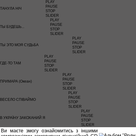
PLAY
PAUSE
ТАНУЛА НІЧ
STOP
SLIDER
PLAY
PAUSE
ТЫ БУДЕШЬ...
STOP
SLIDER
PLAY
PAUSE
ТЫ ЭТО МОЯ СУДЬБА
STOP
SLIDER
PLAY
PAUSE
ГДЕ-ТО ТАМ
STOP
SLIDER
PLAY
PAUSE
ПРИМАРА (Океан)
STOP
SLIDER
PLAY
PAUSE
ВЕСЕЛО СПІВАЙМО
STOP
SLIDER
PLAY
PAUSE
В УКРАЇНУ ЗАКОХАНИЙ Я
STOP
SLIDER
Ви маєте змогу ознайомитись з іншими