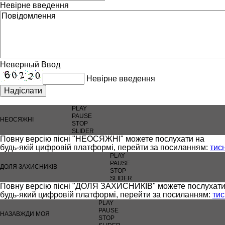
Невірне введення
Неверный Ввод
Невірне введення
Надіслати
PLAY
PAUSE
НЕОСЯЖНІ
STOP
SLIDER
Повну версію пісні "НЕОСЯЖНІ" можете послухати на
будь-якій цифровій платформі, перейти за посиланням:
тис
PLAY
PAUSE
ДОЛЯ ЗАХИСНИКІВ
STOP
SLIDER
Повну версію пісні "ДОЛЯ ЗАХИСНИКІВ" можете послухати
будь-який цифровій платформі, перейти за посиланням:
тис
PLAY
PAUSE
НАЗАВЖДИ МОЯ
STOP